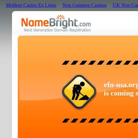
Meilleur Casino En Ligne
Non Gamstop Casinos
UK Non Gam
efn-usa.or
is coming 