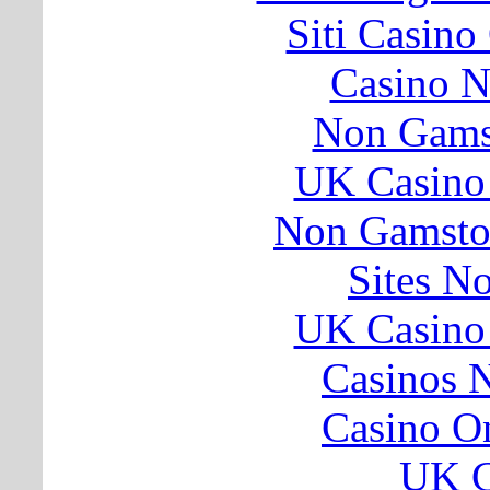
Siti Casin
Casino 
Non Gams
UK Casino
Non Gamsto
Sites N
UK Casino
Casinos 
Casino O
UK C