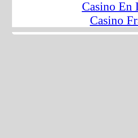
Casino En 
Casino Fr