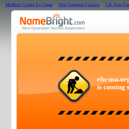
Meilleur Casino En Ligne
Non Gamstop Casinos
UK Non Gam
efn-usa.or
is coming 