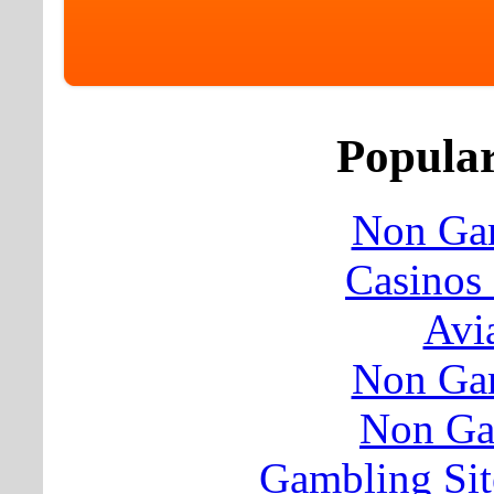
Popular
Non Ga
Casinos
Avi
Non Ga
Non Ga
Gambling Si