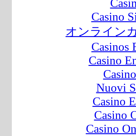
Casi
Casino S
オンライン
Casinos 
Casino En
Casino
Nuovi S
Casino E
Casino O
Casino O