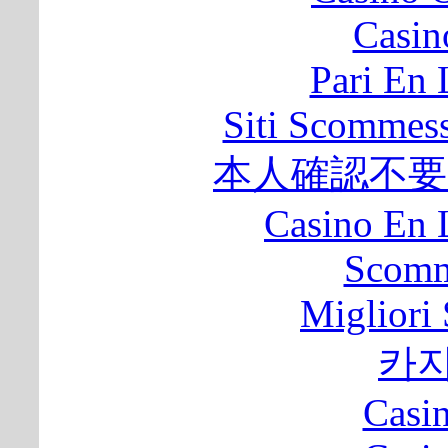
Casin
Pari En 
Siti Scommess
本人確認不要
Casino En 
Scomm
Migliori
카
Casi