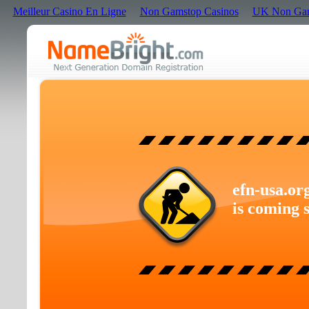
Meilleur Casino En Ligne
Non Gamstop Casinos
UK Non Gam
efn-usa.or
is coming 