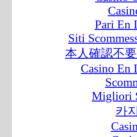
Casin
Pari En 
Siti Scommess
本人確認不要
Casino En 
Scomm
Migliori
카
Casi