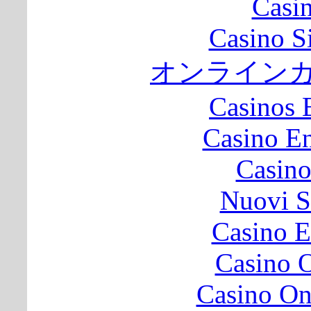
Casi
Casino S
オンライン
Casinos 
Casino En
Casino
Nuovi S
Casino E
Casino O
Casino O