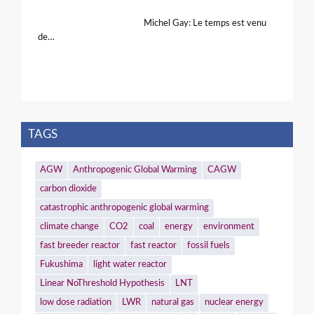
Michel Gay: Le temps est venu
de…
TAGS
AGW
Anthropogenic Global Warming
CAGW
carbon dioxide
catastrophic anthropogenic global warming
climate change
CO2
coal
energy
environment
fast breeder reactor
fast reactor
fossil fuels
Fukushima
light water reactor
Linear NoThreshold Hypothesis
LNT
low dose radiation
LWR
natural gas
nuclear energy