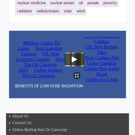
nuclear medicine
nuclear power
oil
people
poverty
radiation
radioisotopes
solar
wind
BENEFITS OF LOW DOSE RADIATION
About Us
Contact Us
Online Betting Not On Gamstop